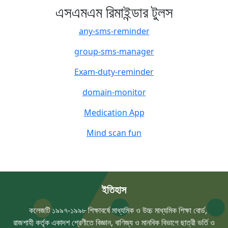
এসএমএম রিমাইন্ডার টুলস
any-sms-reminder
group-sms-manager
Exam-duty-reminder
domain-monitor
Medication App
Mind scan fun
ইতিহাস
কলেজটি ১৯৯৭-১৯৯৮ শিক্ষাবর্ষে মাধ্যমিক ও উচ্চ মাধ্যমিক শিক্ষা বোর্ড,
রাজশাহী কর্তৃক একাদশ শ্রেণীতে বিজ্ঞান, বাণিজ্য ও মানবিক বিভাগে ছাত্রী ভর্তি ও