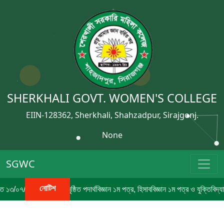
SHERKHALI GOVT. WOMEN'S COLLEGE
EIIN-128362, Sherkhali, Shahzadpur, Sirajgonj.
None
SGWC
নোটিশ
৭/২০২৬ তারিখে অনুষ্ঠিত পদার্থবিজ্ঞান ১ম পত্র, হিসাববিজ্ঞান ১ম পত্র ও যুক্তিবিদ্যা ১