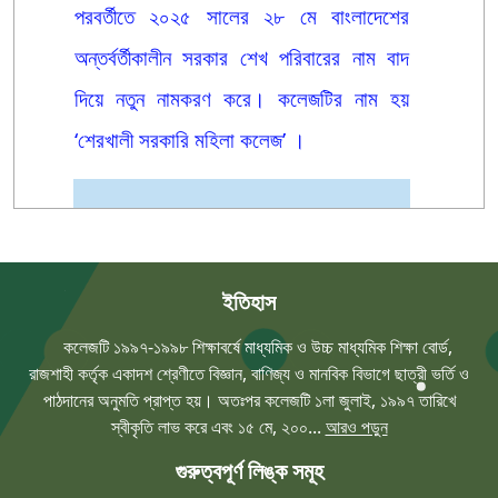
পরবর্তীতে ২০২৫ সালের ২৮ মে বাংলাদেশের
অন্তর্বর্তীকালীন সরকার শেখ পরিবারের নাম বাদ
দিয়ে নতুন নামকরণ করে। কলেজটির নাম হয়
‘শেরখালী সরকারি মহিলা কলেজ’ ।
ইতিহাস
কলেজটি ১৯৯৭-১৯৯৮ শিক্ষাবর্ষে মাধ্যমিক ও উচ্চ মাধ্যমিক শিক্ষা বোর্ড,
রাজশাহী কর্তৃক একাদশ শ্রেণীতে বিজ্ঞান, বাণিজ্য ও মানবিক বিভাগে ছাত্রী ভর্তি ও
পাঠদানের অনুমতি প্রাপ্ত হয়। অতঃপর কলেজটি ১লা জুলাই, ১৯৯৭ তারিখে
স্বীকৃতি লাভ করে এবং ১৫ মে, ২০০...
আরও পড়ুন
গুরুত্বপূর্ণ লিঙ্ক সমূহ