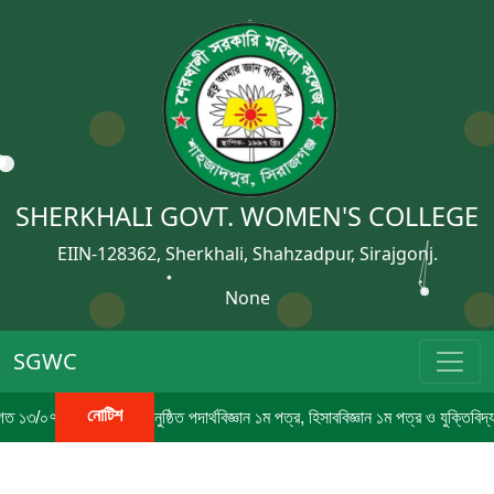
SHERKHALI GOVT. WOMEN'S COLLEGE
EIIN-128362, Sherkhali, Shahzadpur, Sirajgonj.
None
SGWC
নোটিশ
০৭/২০২৬ তারিখে অনুষ্ঠিত পদার্থবিজ্ঞান ১ম পত্র, হিসাববিজ্ঞান ১ম পত্র ও যুক্তিবিদ্যা 