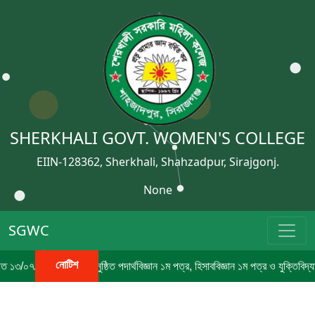
SHERKHALI GOVT. WOMEN'S COLLEGE
EIIN-128362, Sherkhali, Shahzadpur, Sirajgonj.
None
SGWC
নোটিশ
৭/২০২৬ তারিখে অনুষ্ঠিত পদার্থবিজ্ঞান ১ম পত্র, হিসাববিজ্ঞান ১ম পত্র ও যুক্তিবিদ্যা 