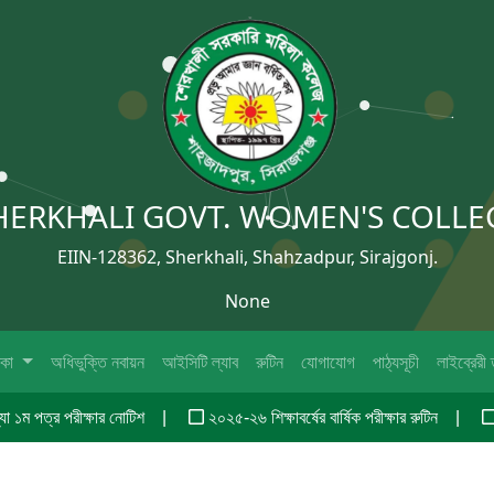
HERKHALI GOVT. WOMEN'S COLLE
EIIN-128362, Sherkhali, Shahzadpur, Sirajgonj.
None
িকা
অধিভুক্তি নবায়ন
আইসিটি ল্যাব
রুটিন
যোগাযোগ
পাঠ্যসূচী
লাইব্রেরী 
ম পত্র পরীক্ষার নোটিশ
২০২৫-২৬ শিক্ষাবর্ষের বার্ষিক পরীক্ষার রুটিন
২০