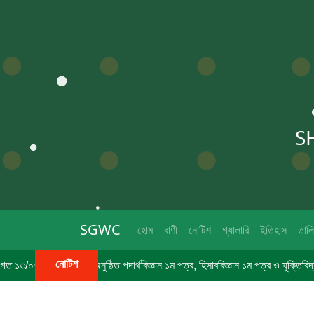
S
SGWC
হোম
বাণী
নোটিশ
গ্যালারি
ইতিহাস
তাল
নোটিশ
৭/২০২৬ তারিখে অনুষ্ঠিত পদার্থবিজ্ঞান ১ম পত্র, হিসাববিজ্ঞান ১ম পত্র ও যুক্তিবিদ্যা ১