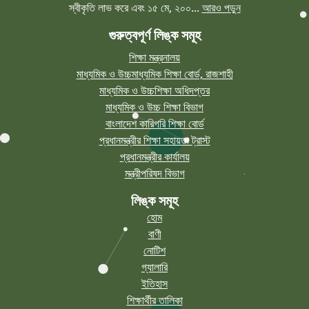
৩১ জুলাই ২০২৫ এর মধ্যে সকল শিক্ষা প্রতিষ্ঠানের ওয়েবসাইট তৈরীর জন্য মাউশির
স্বীকৃতি লাভ করে এবং ১৫ মে, ২০০...
আরও পড়ুন
নির্দেশনা
গুরুত্বপূর্ণ লিঙ্ক সমূহ
প্রকাশিত হয়েছে
24 September, 2025
শিক্ষা মন্ত্রনালয়
২০২৪ সালের ডিগ্রি(পাস) ১ম বর্ষের ফরম পূরণ
মাধ্যমিক ও উচ্চমাধ্যমিক শিক্ষা বোর্ড, রাজশাহী
মাধ্যমিক ও উচ্চশিক্ষা অধিদপ্তর
প্রকাশিত হয়েছে
07 September, 2025
মাধ্যমিক ও উচ্চ শিক্ষা বিভাগ
একাদশ শ্রেণিতে ২০২৫-২০২৬ শিক্ষাবর্ষে ভর্তির জন্য নির্বাচিত শিক্ষার্থীদের ভর্তি
বাংলাদেশ কারিগরি শিক্ষা বোর্ড
কার্যক্রম সম্পর্কিত বিজ্ঞপ্তি
প্রধানমন্ত্রীর শিক্ষা সহায়তা ট্রাস্ট
প্রধানমন্ত্রীর কার্যালয়
প্রকাশিত হয়েছে
31 July, 2025
মন্ত্রীপরিষদ বিভাগ
২০২০-২০২১ শিক্ষাবর্ষের ডিগ্রি (পাস) ৩য় বর্ষের পরীক্ষার সময়সূচি:
লিঙ্ক সমূহ
সব পড়ুন
হোম
বাণী
নোটিশ
গ্যালারি
ইতিহাস
শিক্ষার্থীর তালিকা