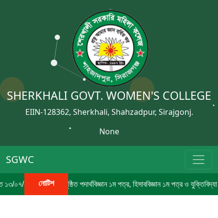
SHERKHALI GOVT. WOMEN'S COLLEGE
EIIN-128362, Sherkhali, Shahzadpur, Sirajgonj.
None
SGWC
নোটিশ
/২০২৬ তারিখে অনুষ্ঠিত পদার্থবিজ্ঞান ১ম পত্র, হিসাববিজ্ঞান ১ম পত্র ও যুক্তিবিদ্যা ১ম