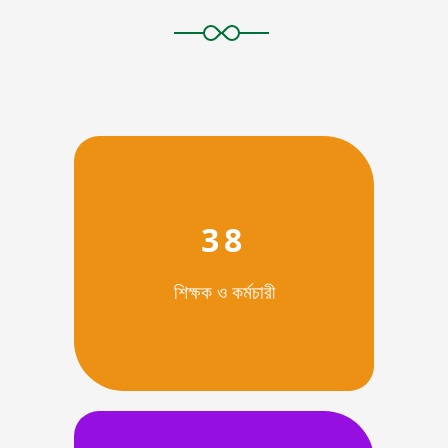
38
শিক্ষক ও কর্মচারী