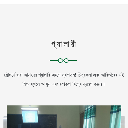
প্রকাশিত হয়েছে
13 October, 2025
pre test exam routin-2025
প্রকাশিত হয়েছে
01 October, 2025
৩১ জুলাই ২০২৫ এর মধ্যে সকল শিক্ষা প্রতিষ্ঠানের ওয়েবসাইট তৈরীর জন্য মাউশির
নির্দেশনা
গ্যালারী
প্রকাশিত হয়েছে
24 September, 2025
২০২৪ সালের ডিগ্রি(পাস) ১ম বর্ষের ফরম পূরণ
সৌন্দর্যে ভরা আমাদের গ্যালারি অংশে স্বাগতম! চিত্রকলা এবং আবির্ভাবের এই
প্রকাশিত হয়েছে
07 September, 2025
একাদশ শ্রেণিতে ২০২৫-২০২৬ শিক্ষাবর্ষে ভর্তির জন্য নির্বাচিত শিক্ষার্থীদের ভর্তি
মিলনস্থলে আসুন এবং রূপকলা বিশ্বে ভ্রমণ করুন।
কার্যক্রম সম্পর্কিত বিজ্ঞপ্তি
প্রকাশিত হয়েছে
31 July, 2025
২০২০-২০২১ শিক্ষাবর্ষের ডিগ্রি (পাস) ৩য় বর্ষের পরীক্ষার সময়সূচি:
সব পড়ুন